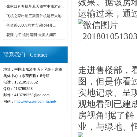
效果。据该房
张家口直升机草原天路空中旅游正...
运输过来，通
飞机之家出动三架直升机进行大地...
价值近600万的罗宾逊R44开...
花漾九江-追浔清明-最美人间四...
联系我们 Contact
走进售楼部，
地址：中国山东济南历下区经十东路
奥体中心（东荷西柳）8号馆
图，但是你看
电话：13210535852
Q Q：413799253
实地记录、呈
邮件：413799253@qq.com
观地看到已建
网站：
http://www.aerochina.net/
房视角!据了解
业，与绿地、