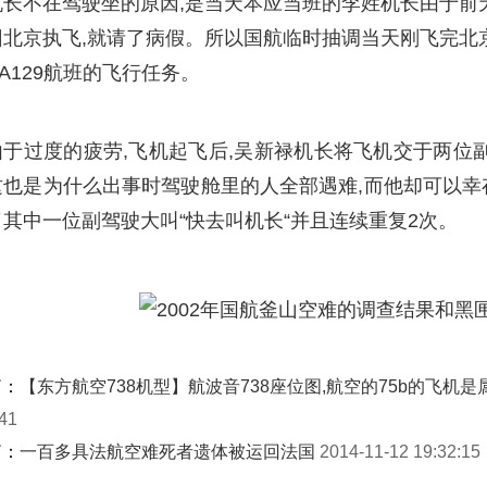
机长不在驾驶坐的原因,是当天本应当班的李姓机长由于前
回北京执飞,就请了病假。所以国航临时抽调当天刚飞完北
A129航班的飞行任务。
由于过度的疲劳,飞机起飞后,吴新禄机长将飞机交于两位
这也是为什么出事时驾驶舱里的人全部遇难,而他却可以幸
其中一位副驾驶大叫“快去叫机长“并且连续重复2次。
篇：
【东方航空738机型】航波音738座位图,航空的75b的飞机
:41
篇：
一百多具法航空难死者遗体被运回法国
2014-11-12 19:32:15