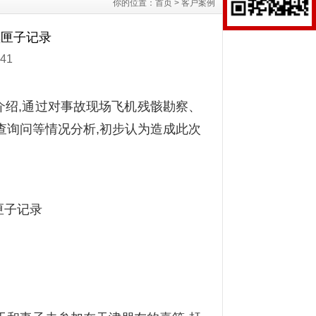
你的位置：
首页
>
客户案例
黑匣子记录
41
介绍,通过对事故现场飞机残骸勘察、
查询问等情况分析,初步认为造成此次