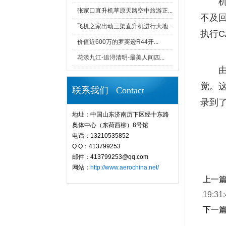
张家口直升机草原天路空中旅游正...
不及
飞机之家出动三架直升机进行大地...
执行C
价值近600万的罗宾逊R44开...
花漾九江-追浔清明-最美人间四...
觉。
联系我们 Contact
录到了
地址：中国山东济南历下区经十东路
奥体中心（东荷西柳）8号馆
电话：13210535852
Q Q：413799253
邮件：413799253@qq.com
网站：
http://www.aerochina.net/
上一
19:31
下一