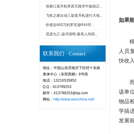
张家口直升机草原天路空中旅游正...
飞机之家出动三架直升机进行大地...
如果能
价值近600万的罗宾逊R44开...
花漾九江-追浔清明-最美人间四...
人员复
联系我们 Contact
快收入
地址：中国山东济南历下区经十东路
奥体中心（东荷西柳）8号馆
电话：13210535852
Q Q：413799253
该单
邮件：413799253@qq.com
网站：
http://www.aerochina.net/
物品检
学搞进
发展前