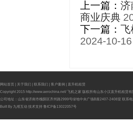
上一篇：
济
商业庆典
20
下一篇：
飞
2024-10-16
网站首页
|
关于我们
|
联系我们
|
客户案例
|
直升机租赁
Copyright 2015
http://www.aerochina.net/
飞机之家 版权所有山东小汉直升机租赁有
公司地址：山东省济南市槐荫区齐州路2999号绿地中央广场B座2407-2408室 联系电话：
Built By
九维互动
技术支持
鲁ICP备13022057号