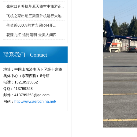
张家口直升机草原天路空中旅游正...
飞机之家出动三架直升机进行大地...
价值近600万的罗宾逊R44开...
花漾九江-追浔清明-最美人间四...
联系我们 Contact
地址：中国山东济南历下区经十东路
奥体中心（东荷西柳）8号馆
电话：13210535852
Q Q：413799253
邮件：413799253@qq.com
网站：
http://www.aerochina.net/