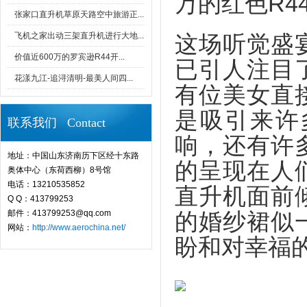
万的红色R4
张家口直升机草原天路空中旅游正...
飞机之家出动三架直升机进行大地...
这场听觉盛
价值近600万的罗宾逊R44开...
已引人注目
花漾九江-追浔清明-最美人间四...
有位美女直
是吸引来许
联系我们 Contact
响，还有许
地址：中国山东济南历下区经十东路
的呈现在人
奥体中心（东荷西柳）8号馆
电话：13210535852
直升机面前
Q Q：413799253
邮件：413799253@qq.com
的婚纱裙似
网站：
http://www.aerochina.net/
盼和对幸福