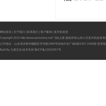
网站首页
|
关于我们
|
联系我们
|
客户案例
|
直升机租赁
Copyright 2015
http://www.aerochina.net/
飞机之家 版权所有山东小汉直升机租赁有
公司地址：山东省济南市槐荫区齐州路2999号绿地中央广场B座2407-2408室 联系电话：
Built By
九维互动
技术支持
鲁ICP备13022057号