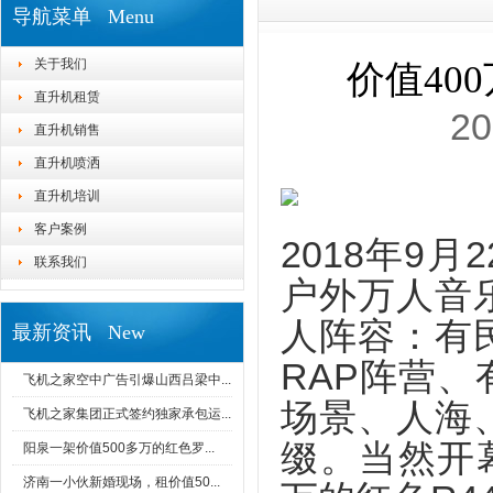
导航菜单 Menu
关于我们
价值40
直升机租赁
20
直升机销售
直升机喷洒
直升机培训
客户案例
2018年9
联系我们
户外万人音
人阵容：有
最新资讯 New
RAP阵营
飞机之家空中广告引爆山西吕梁中...
场景、人海
飞机之家集团正式签约独家承包运...
缀。当然开
阳泉一架价值500多万的红色罗...
济南一小伙新婚现场，租价值50...