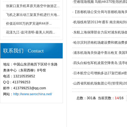
·
空难现场视频 马航mh370坠毁的
张家口直升机草原天路空中旅游正...
·
【首都机场公安分局与首都机场海关
飞机之家出动三架直升机进行大地...
·
机场线有望2013年通车 南京南站到
价值近600万的罗宾逊R44开...
花漾九江-追浔清明-最美人间四...
·
东航上海保障部全力应对浦东机场
·
哈尔滨到济南机场建设费和燃油费
联系我们 Contact
·
浦东机场海关快递中查出枪支 美国
·
四头白鲸包军机凌晨空降青岛 流亭
地址：中国山东济南历下区经十东路
奥体中心（东荷西柳）8号馆
·
日本航空公司增购多达27架巴航e喷
电话：13210535852
Q Q：413799253
·
山西省民航机场集团公司(管理局)2
邮件：413799253@qq.com
网站：
http://www.aerochina.net/
总数：301条 当前页数：
14
/16