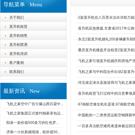
导航菜单 Menu
关于我们
·
2架直升机在八百里水泊水浒助力旅
直升机租赁
·
直升机应急救援,甘肃省2017年公
直升机销售
·
东北2架直升机婚礼200多辆豪车
直升机喷洒
·
重庆直升机楼盘开业租赁2架直升机
直升机培训
·
飞机之家引领直升机婚庆和房地产
客户案例
联系我们
·
飞机之家与中科院合作出动2架直升
·
河北保定涞水县旅游局与飞机之家
最新资讯 New
·
直升机租赁飞行过程中的注意事项
飞机之家空中广告引爆山西吕梁中...
·
97南航空难女机长是谁,97南航空
飞机之家集团正式签约独家承包运...
·
中国航协一二类类货运航空铜牌新
阳泉一架价值500多万的红色罗...
·
一百多具法航空难死者遗体被运回
济南一小伙新婚现场，租价值50...