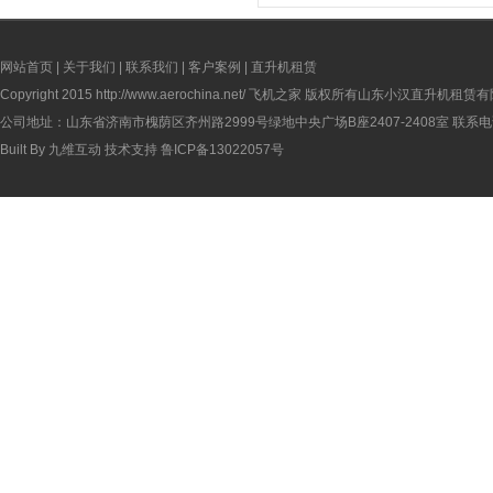
网站首页
|
关于我们
|
联系我们
|
客户案例
|
直升机租赁
Copyright 2015
http://www.aerochina.net/
飞机之家 版权所有山东小汉直升机租赁有
公司地址：山东省济南市槐荫区齐州路2999号绿地中央广场B座2407-2408室 联系电话：
Built By
九维互动
技术支持
鲁ICP备13022057号